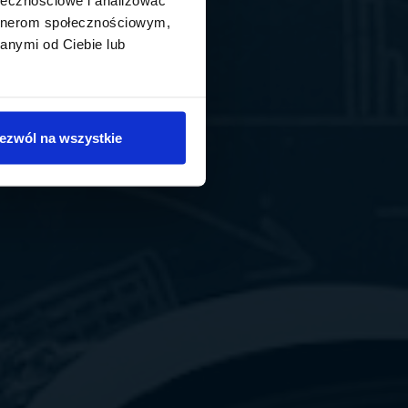
artnerom społecznościowym,
anymi od Ciebie lub
ezwól na wszystkie