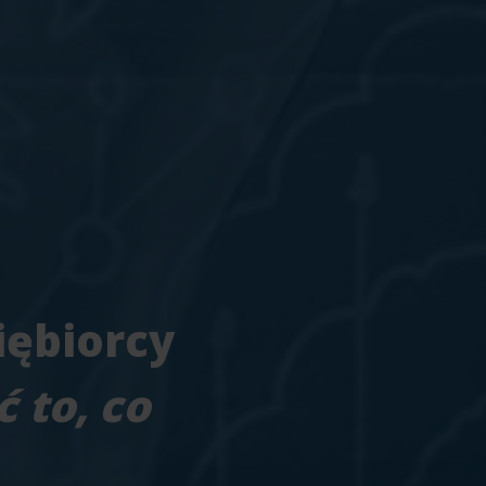
iębiorcy
 to, co