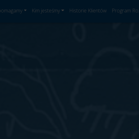
 pomagamy
Kim jesteśmy
Historie Klientów
Program Ro