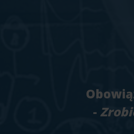
Obowiąz
-
Zrobi