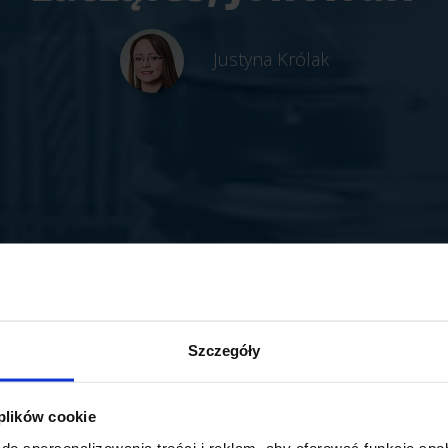
Justyna Królak
Szczegóły
 plików cookie
do spersonalizowania treści i reklam, aby oferować funkcje sp