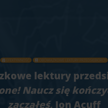
EFEKTYWNOŚĆ
OBOWIĄZKOWE LEKTURY PRZEDSIĘBIORCY
kowe lektury przeds
one! Naucz się kończyć
zacząłeś
, Jon Acuff