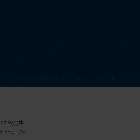
bez wyjątku
 z nas… Co