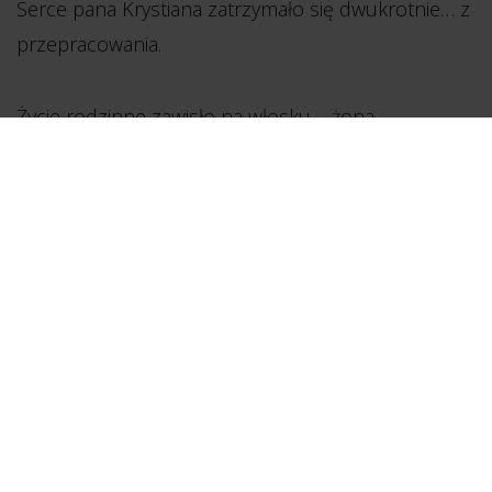
Serce pana Krystiana zatrzymało się dwukrotnie… z
przepracowania.
Życie rodzinne zawisło na włosku – żona
wyprowadziła się z domu, córka zaczęła się go bać,
a w jego portfelu zostało jedynie 1000 zł.
Sytuacja stała się naprawdę dramatyczna.
Zupełnie przypadkiem Krystian Szymichowski
natknął się na reklamę Coraz Lepszej Firmy. Jak
sam twierdzi, „nie mając nic do stracenia”, zgłosił się
do Programu Rozwoju Coraz Lepszej Firmy.