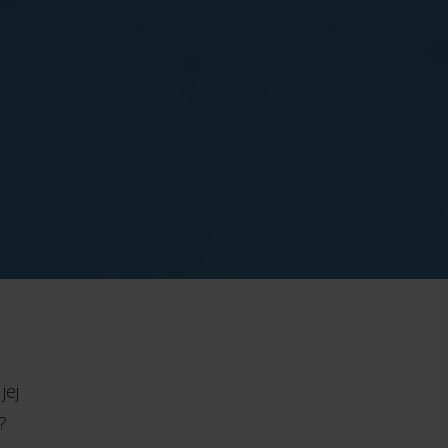
jej
?