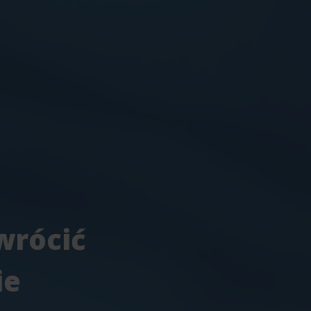
wrócić
ie