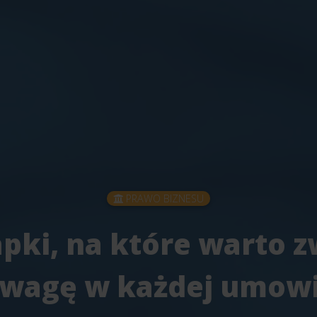
PRAWO BIZNESU
apki, na które warto z
wagę w każdej umow