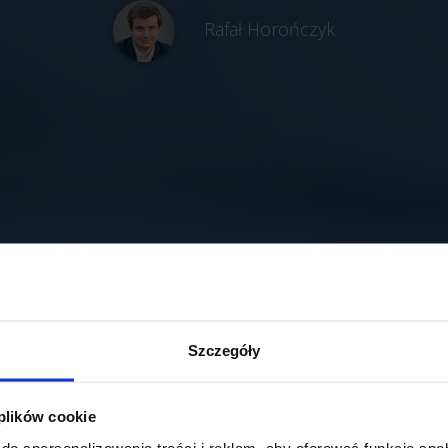
Rafał Horończyk
Szczegóły
 plików cookie
do spersonalizowania treści i reklam, aby oferować funkcje sp