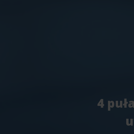
4 puł
u