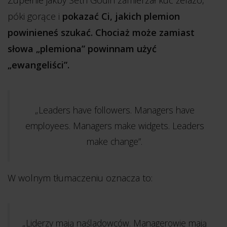
Zupełnie jakby Seth Godin zamierzał kuć żelazo,
póki gorące i
pokazać Ci, jakich plemion
powinieneś szukać. Chociaż może zamiast
słowa „plemiona” powinnam użyć
„ewangeliści”.
„Leaders have followers. Managers have
employees. Managers make widgets. Leaders
make change”.
W wolnym tłumaczeniu oznacza to:
„Liderzy mają naśladowców. Managerowie mają