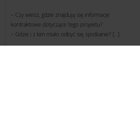
– Czy wiesz, gdzie znajdują się informacje
kontraktowe dotyczące tego projektu?
– Gdzie i z kim miało odbyć się spotkanie? […]
Dbałość o szczegóły może zapewnić nam
informacje niezbędne podczas kryzysu”.
I nie jest to odosobniony przypadek. Ant
Middleton, Colin Maclachlan, Matthew Ollerton i
Jason Fox wzorowo odrobili zadanie domowe z
szukania analogii między swoimi doświadczeniami z
SAS a tym, z czym na co dzień zmagają się cywile