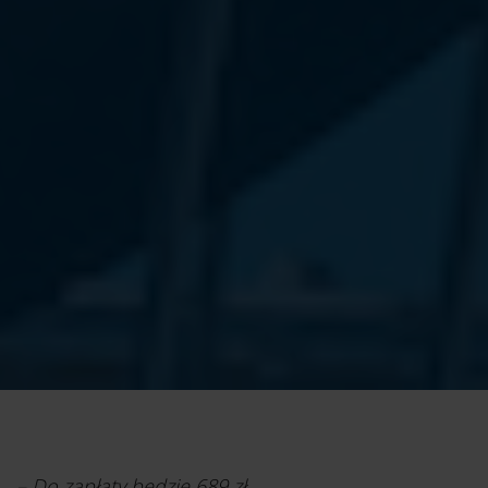
– Do zapłaty będzie 689 zł.