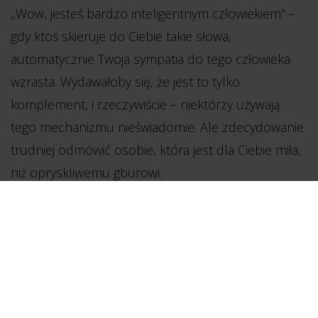
„Wow, jesteś bardzo inteligentnym człowiekiem” –
gdy ktoś skieruje do Ciebie takie słowa,
automatycznie Twoja sympatia do tego człowieka
wzrasta. Wydawałoby się, że jest to tylko
komplement, i rzeczywiście – niektórzy używają
tego mechanizmu nieświadomie. Ale zdecydowanie
trudniej odmówić osobie, która jest dla Ciebie miła,
niż opryskliwemu gburowi.
Nie chodzi o to, abyś od teraz każdego klienta
zasypywał deszczem komplementów. Nie
chodzi też o nieszczere schlebianie, które da
się wyczuć na kilometr.
Ale... nie bój się z nim
porozmawiać, zapytać, jak się czuje. Odwołaj się do