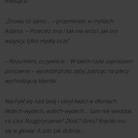
miesiącu.
„Znowu to samo… – przemknęło w myślach
Adama. – Przecież ona i tak nie wróci. Jak oni
wszyscy, tylko mydlą oczy”.
– Rozumiem, oczywiście… W takim razie zapraszam
ponownie – wycedził przez zęby, patrząc na plecy
wychodzącej klientki.
Nachylił się nad ladą i ukrył twarz w dłoniach.
Wdech-wydech, wdech-wydech… Sam nie wiedział,
co czuł. Rozgoryczenie? Złość? Stres? Kręciło mu
się w głowie. A szło tak dobrze...