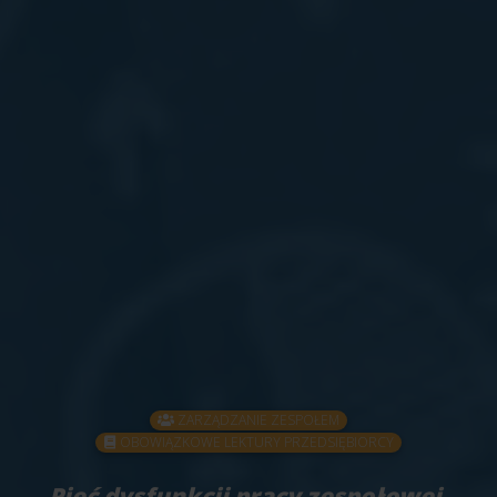
ZARZĄDZANIE ZESPOŁEM
OBOWIĄZKOWE LEKTURY PRZEDSIĘBIORCY
Pięć dysfunkcji pracy zespołowej
,