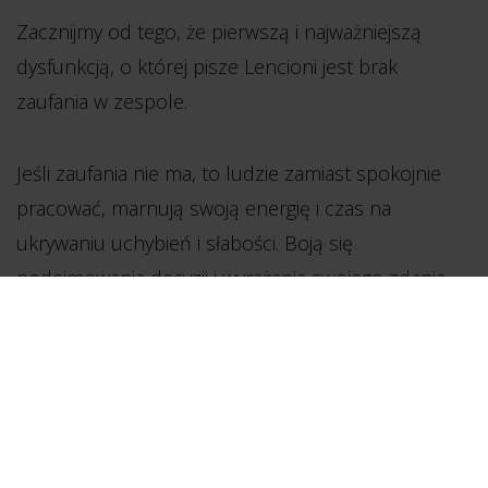
Zacznijmy od tego, że pierwszą i najważniejszą
dysfunkcją, o której pisze Lencioni jest brak
zaufania w zespole.
Jeśli zaufania nie ma, to ludzie zamiast spokojnie
pracować, marnują swoją energię i czas na
ukrywaniu uchybień i słabości. Boją się
podejmowania decyzji i wyrażania swojego zdania
na forum. Przy takiej postawie osoba zarządzająca
zespołem traci szansę na uzyskanie cennych
wskazówek od pracowników, które dotyczą
prowadzonych projektów, zadań czy ogólnie
funkcjonowania firmy.