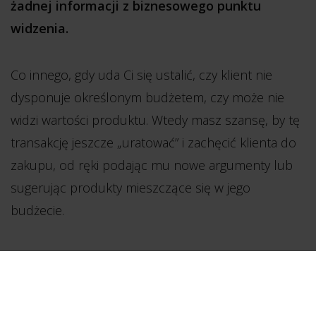
żadnej informacji z biznesowego punktu
widzenia.
Co innego, gdy uda Ci się ustalić, czy klient nie
dysponuje określonym budżetem, czy może nie
widzi wartości produktu. Wtedy masz szansę, by tę
transakcję jeszcze „uratować” i zachęcić klienta do
zakupu, od ręki podając mu nowe argumenty lub
sugerując produkty mieszczące się w jego
budżecie.
Szczegółowa instrukcja, jak krok po kroku
przekonać takiego klienta do zakupu, czeka na
Ciebie w specjalnie dedykowanym poradniku