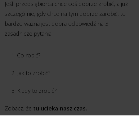
Jeśli przedsiębiorca chce coś dobrze zrobić, a już
szczególnie, gdy chce na tym dobrze zarobić, to
bardzo ważna jest dobra odpowiedź na 3
zasadnicze pytania:
Co robić?
Jak to zrobić?
Kiedy to zrobić?
Zobacz, że
tu ucieka nasz czas.
Nie na samym "robieniu", ale na szukaniu najlepszej
odpowiedzi na te 3 pytania.