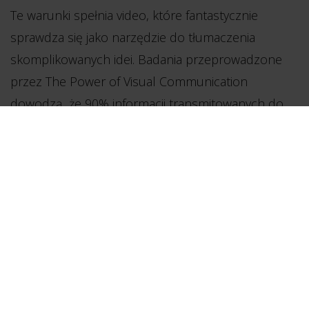
Te warunki spełnia video, które fantastycznie
sprawdza się jako narzędzie do tłumaczenia
skomplikowanych idei. Badania przeprowadzone
przez The Power of Visual Communication
dowodzą, że 90% informacji transmitowanych do
mózgu jest w formie wizualnej. Oprócz tego, mózg
przetwarza takie informacje 60 tysięcy razy szybciej,
niż tekstowe, co sprawia, że ludzie zapamiętują dwa
razy więcej z tego, co obejrzą od tego, co
przeczytają.
4. Interakcja i zaufanie wśród konsumentów