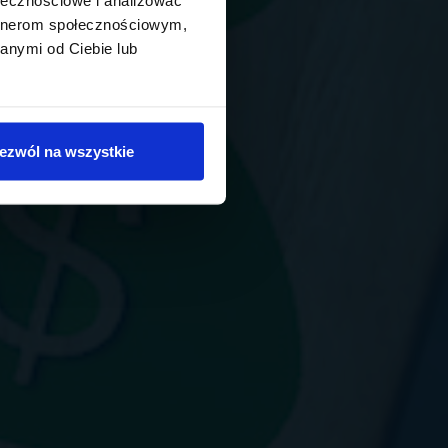
artnerom społecznościowym,
anymi od Ciebie lub
ezwól na wszystkie