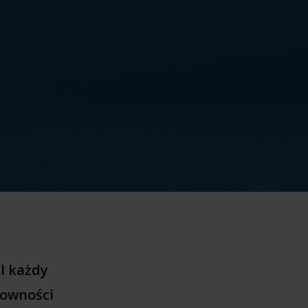
l każdy
towności