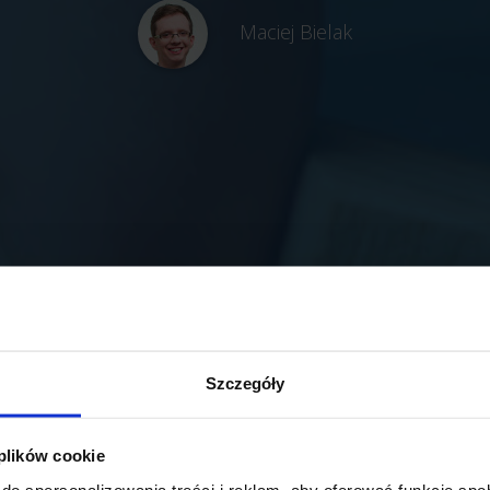
Maciej Bielak
Szczegóły
 plików cookie
do spersonalizowania treści i reklam, aby oferować funkcje sp