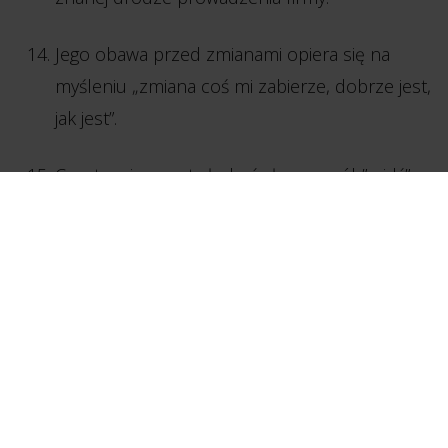
Jego obawa przed zmianami opiera się na
myśleniu „zmiana coś mi zabierze, dobrze jest,
jak jest”.
Często z jego ust słychać słowa: „zrób”, „idź”,
„masz być punktualnie”, „ja”.
Teraz podlicz, ile odpowiedzi „TAK” pojawiło się na
Twojej kartce – zapisz to. Nadszedł czas na kolejny
model:
#Przedsiębiorca lider. Wykorzystywany
naiwniak czy nowoczesny przywódca?