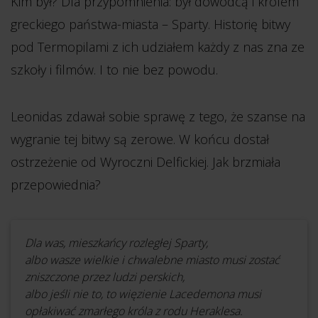
Kim był? Dla przypomnienia: był dowódcą i królem
greckiego państwa-miasta – Sparty. Historię bitwy
pod Termopilami z ich udziałem każdy z nas zna ze
szkoły i filmów. I to nie bez powodu.
Leonidas zdawał sobie sprawę z tego, że szanse na
wygranie tej bitwy są zerowe. W końcu dostał
ostrzeżenie od Wyroczni Delfickiej. Jak brzmiała
przepowiednia?
Dla was, mieszkańcy rozległej Sparty,
albo wasze wielkie i chwalebne miasto musi zostać
zniszczone przez ludzi perskich,
albo jeśli nie to, to więzienie Lacedemona musi
opłakiwać zmarłego króla z rodu Heraklesa.