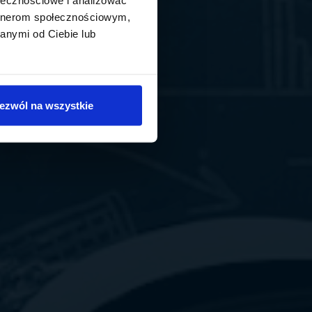
artnerom społecznościowym,
anymi od Ciebie lub
ezwól na wszystkie