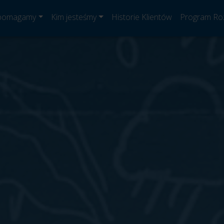
 pomagamy
Kim jesteśmy
Historie Klientów
Program Ro