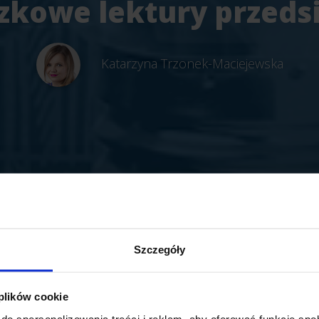
kowe lektury przeds
Katarzyna Trzonek-Maciejewska
Szczegóły
 plików cookie
do spersonalizowania treści i reklam, aby oferować funkcje sp