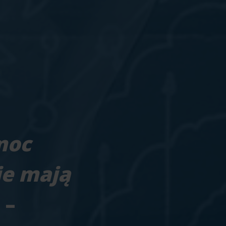
moc
ie mają
 –