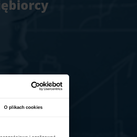
iębiorcy
O plikach cookies
ołecznościowe i analizować