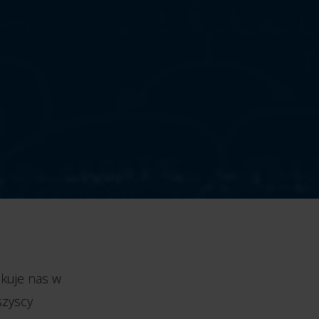
akuje nas w
szyscy