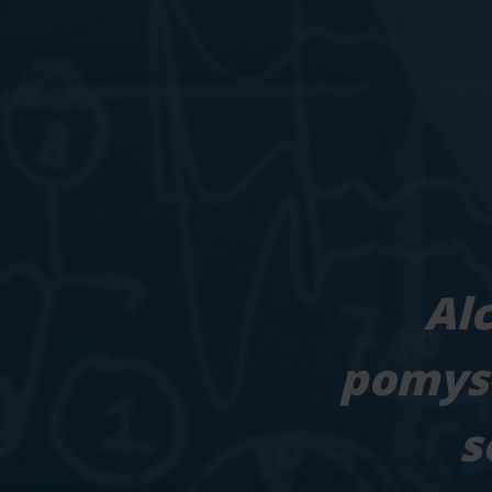
Al
pomysł
s