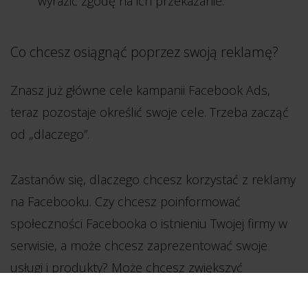
wyrazić zgodę na ich przekazanie.
Co chcesz osiągnąć poprzez swoją reklamę?
Znasz już główne cele kampanii Facebook Ads,
teraz pozostaje określić swoje cele. Trzeba zacząć
od „dlaczego”.
Zastanów się, dlaczego chcesz korzystać z reklamy
na Facebooku. Czy chcesz poinformować
społeczności Facebooka o istnieniu Twojej firmy w
serwisie, a może chcesz zaprezentować swoje
usługi i produkty? Może chcesz zwiększyć
odwiedziny na Twojej stronie lub zwiększyć