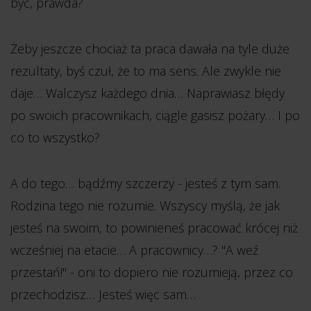
być, prawda?
Żeby jeszcze chociaż ta praca dawała na tyle duże
rezultaty, byś czuł, że to ma sens. Ale zwykle nie
daje… Walczysz każdego dnia… Naprawiasz błędy
po swoich pracownikach, ciągle gasisz pożary… I po
co to wszystko?
A do tego… bądźmy szczerzy - jesteś z tym sam.
Rodzina tego nie rozumie. Wszyscy myślą, że jak
jesteś na swoim, to powinieneś pracować krócej niż
wcześniej na etacie… A pracownicy…? "A weź
przestań!" - oni to dopiero nie rozumieją, przez co
przechodzisz… Jesteś więc sam…