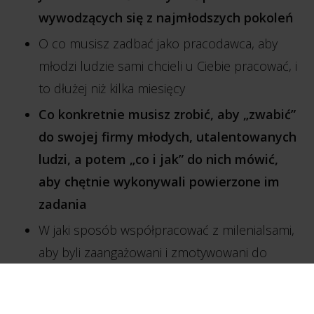
wywodzących się z najmłodszych pokoleń
O co musisz zadbać jako pracodawca, aby
młodzi ludzie sami chcieli u Ciebie pracować, i
to dłużej niż kilka miesięcy
Co konkretnie musisz zrobić, aby „zwabić”
do swojej firmy młodych, utalentowanych
ludzi, a potem „co i jak” do nich mówić,
aby chętnie wykonywali powierzone im
zadania
W jaki sposób współpracować z milenialsami,
aby byli zaangażowani i zmotywowani do
pracy, a nie roszczeniowi i niezainteresowani
problemami firmy